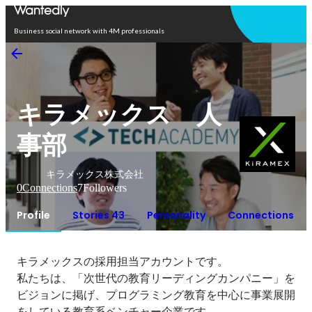
Open in app
Business social network with 4M professionals
キラメックス 人
事部
キラメックス株式会社
0
Connections
7
Followers
Profile
Stories 43
Personality
Connections
キラメックスの採用担当アカウントです。

私たちは、「次世代の教育リーディングカンパニー」を
ビジョンに掲げ、プログラミング教育を中心に事業展開
をしている教育系ベンチャー企業です。