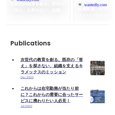
次世代の教育を創る。既存の
wantedly.com
役員変更、イベン
「答え」を探さない、組織を
メンバーのジョイ
支えるキラメックスのミッシ
Dec 2020
ックスの6月の出来
ョン
り。
Publications
次世代の教育を創る。既存の「答
え」を探さない、組織を支えるキ
ラメックスのミッション
Dec 2020
これからは在宅勤務が当たり前
に？これからの需要に合ったサー
ビスに携わりたい人必見！
Jul 2020