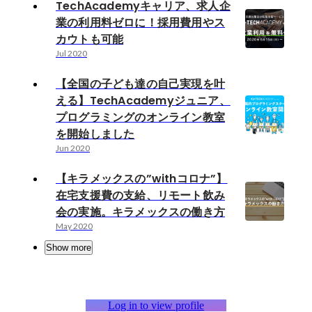
TechAcademyキャリア、求人企
業の利用料ゼロに！採用費用やス
カウトも可能
Jul 2020
【全国の子ども達の自己実現を叶
える】TechAcademyジュニア、
プログラミングのオンライン教室
を開始しました
Jun 2020
【キラメックスの”withコロナ”】
在宅支援費の支給、リモート飲み
会の実施。キラメックスの働き方
May 2020
Show more
Log in to view profile