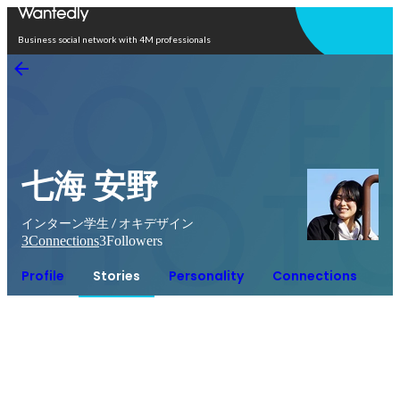
Open in app
Business social network with 4M professionals
七海 安野
インターン学生 / オキデザイン
3
Connections
3
Followers
Profile
Stories
Personality
Connections