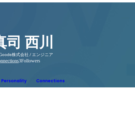
真司 西川
B.Goode株式会社 / エンジニア
nnections
3
Followers
Personality
Connections