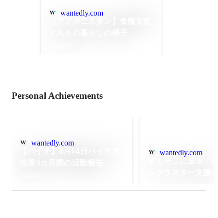
wantedly.com
【アフガニスタン】食糧支援
と人々の暮らしの様子
Sep 2021
Personal Achievements
wantedly.com
【ハイチ】8月14日ハイチ大
wantedly.com
すぐそこに迫る「
地震 1カ月間の活動報告
～クラスター支援
Sep 2021
ら、坂田医師にき