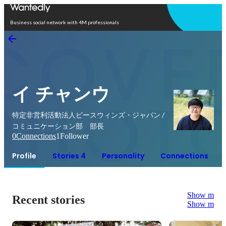
Open in app
Business social network with 4M professionals
イ チャンウ
特定非営利活動法人ピースウィンズ・ジャパン /
コミュニケーション部 部長
0
Connections
1
Follower
Profile
Stories 4
Personality
Connections
Show more
Recent stories
Show more