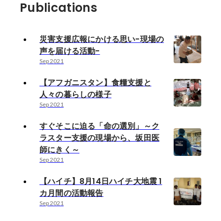
Publications
災害支援広報にかける思い-現場の
声を届ける活動-
Sep 2021
【アフガニスタン】食糧支援と
人々の暮らしの様子
Sep 2021
すぐそこに迫る「命の選別」～ク
ラスター支援の現場から、坂田医
師にきく～
Sep 2021
【ハイチ】8月14日ハイチ大地震 1
カ月間の活動報告
Sep 2021