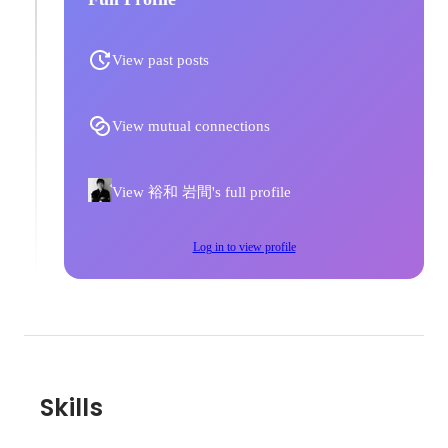
View past posts
View mutual connections
View 裕和 岩間's full profile
Log in to view profile
Skills