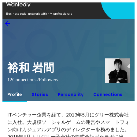
Open in app
Business social network with 4M professionals
裕和 岩間
12
Connections
2
Followers
Profile
Stories
Personality
Connections
ITベンチャー企業を経て、2013年5月にグリー株式会社
に入社。大規模ソーシャルゲームの運営やスマートフォ
ン向けカジュアルアプリのディレクターを務めました。

2015年4月よりグリー子会社の株式会社ポケラボに出