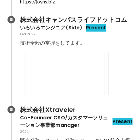
https://joyns.biz
株式会社キャンパスライフドットコム
いろいろエンジニア(Side)
Present
Oct 2022
-
つくいえ 運用保守
ツクバイト
Oct 2022
Oct 2022
株式会社Xtraveler
Co-Founder CSO/カスタマーソリュ
Present
ーション事業部manager
2021
-