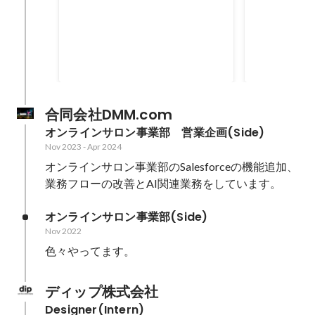
X hackathon vol2 優勝
DELTA ha
Mar 2024
Dec 2023
合同会社DMM.com
オンラインサロン事業部　営業企画(Side)
Nov 2023
-
Apr 2024
オンラインサロン事業部のSalesforceの機能追加、
業務フローの改善とAI関連業務をしています。
オンラインサロン事業部(Side)
Nov 2022
色々やってます。
ディップ株式会社
Designer(Intern)