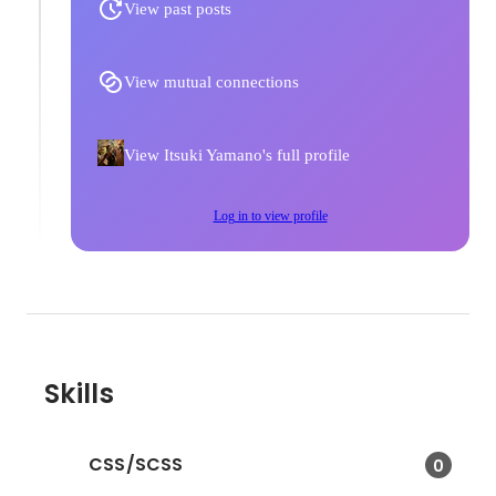
View past posts
View mutual connections
View Itsuki Yamano's full profile
Log in to view profile
Skills
CSS/SCSS
0