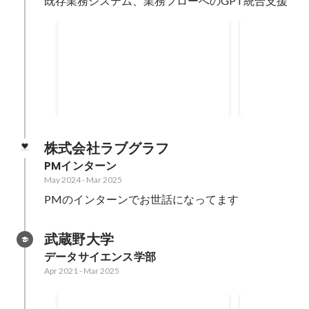
既存業務システム、業務フローへのGPT統合支援
既存業務システム、業務フロ
企画起案か
ーへのGPT統合支援
支援サービ
Mar 2023
Dec 2022
株式会社ラブグラフ
PMインターン
May 2024
-
Mar 2025
PMのインターンでお世話になってます
武蔵野大学
データサイエンス学部
Apr 2021
-
Mar 2025