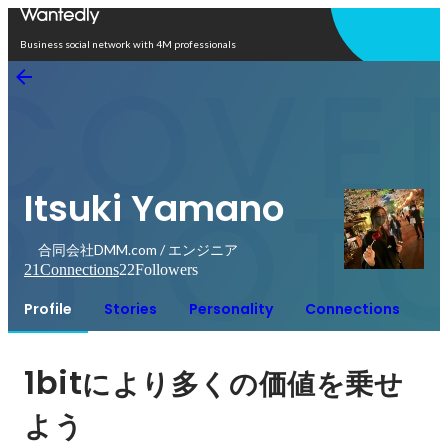
Open in app
Business social network with 4M professionals
Itsuki Yamano
合同会社DMM.com / エンジニア
21
Connections
22
Followers
Profile
Stories
Personality
Connections
1bit
により多くの価値を乗せ
よう