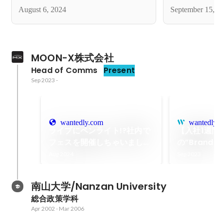
MOON-Xグループ全社集会レポー
August 6, 2024
September 15,
ト〜
MOON-X株式会社
Head of Comms
Present
Sep 2023
-
wantedly.com
wantedly
ライブにペンライト!?社内で
【入社1週
フェスを開催しちゃいまし
の”Brand
た！〜2024年夏MOON-Xグ
ョップって
Aug 2024
Sep 2023
ループ全社集会レポート〜
南山大学/Nanzan University
総合政策学科
Apr 2002
-
Mar 2006