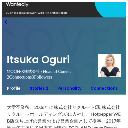
Open in app
Business social network with 4M professionals
Itsuka Oguri
MOON-X株式会社 / Head of Comms
2
Connections
3
Followers
Profile
Stories 2
Personality
Connections
大学卒業後、2006年に株式会社リクルート(現 株式会社
リクルートホールディングス)に入社し、Hotpepper WE
B版立ち上げの営業および営業企画として従事。2017年 
地元名古屋にて日本初上陸のLEGOLAND Japan Resort