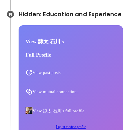
Hidden: Education and Experience	
View 諒太 石川's
Full Profile
View past posts
View mutual connections
View 諒太 石川's full profile
Log in to view profile