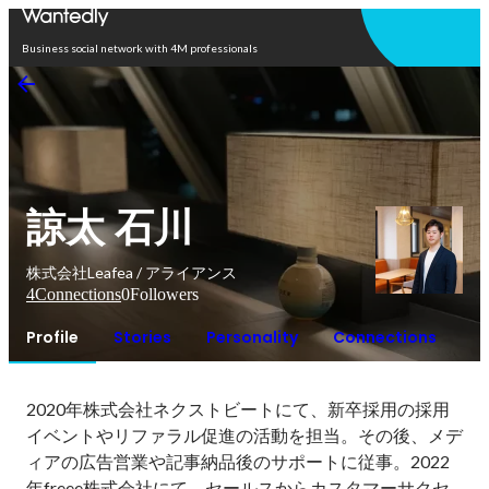
Open in app
Business social network with 4M professionals
諒太 石川
株式会社Leafea / アライアンス
4
Connections
0
Followers
Profile
Stories
Personality
Connections
2020年株式会社ネクストビートにて、新卒採用の採用
イベントやリファラル促進の活動を担当。その後、メデ
ィアの広告営業や記事納品後のサポートに従事。2022
年freee株式会社にて、セールスからカスタマーサクセ