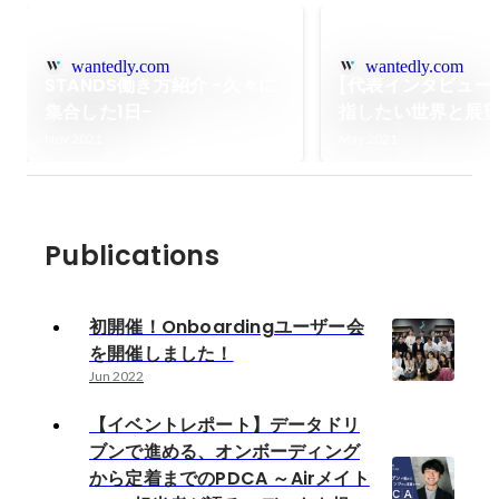
wantedly.com
wantedly.com
STANDS働き方紹介 -久々に
[代表インタビュー vo
集合した1日-
指したい世界と展
Nov 2021
May 2021
Publications
初開催！Onboardingユーザー会
を開催しました！
Jun 2022
【イベントレポート】データドリ
ブンで進める、オンボーディング
から定着までのPDCA ～Airメイト