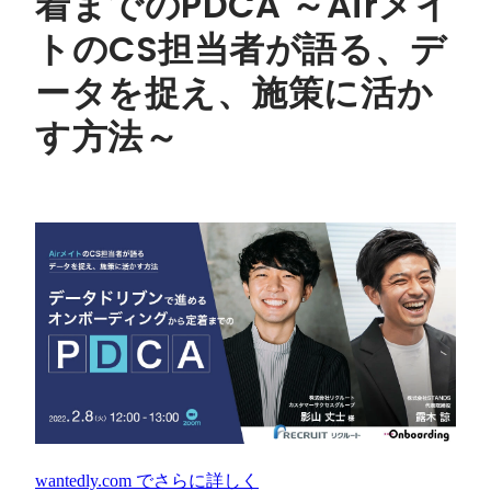
着までのPDCA ～Airメイ
トのCS担当者が語る、デ
ータを捉え、施策に活か
す方法～
wantedly.com
でさらに詳しく