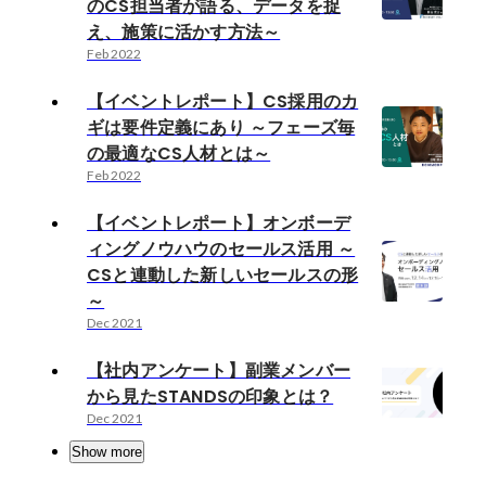
のCS担当者が語る、データを捉
え、施策に活かす方法～
Feb 2022
【イベントレポート】CS採用のカ
ギは要件定義にあり ～フェーズ毎
の最適なCS人材とは～
Feb 2022
【イベントレポート】オンボーデ
ィングノウハウのセールス活用 ～
CSと連動した新しいセールスの形
～
Dec 2021
【社内アンケート】副業メンバー
から見たSTANDSの印象とは？
Dec 2021
Show more