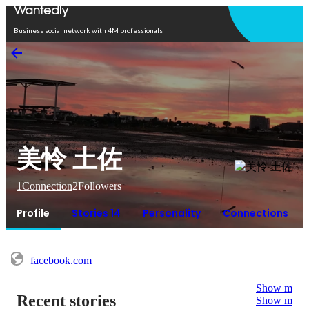
Open in app
Business social network with 4M professionals
美怜 土佐
1
Connection
2
Followers
Profile
Stories 14
Personality
Connections
facebook.com
Show more
Recent stories
Show more