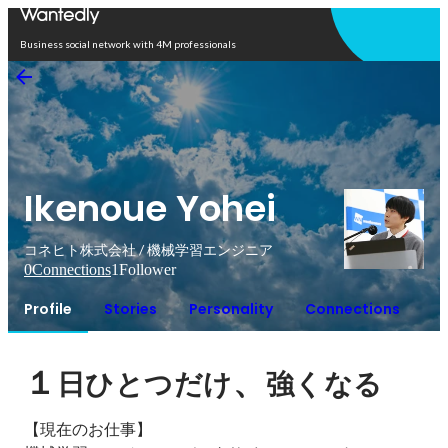
Open in app
Business social network with 4M professionals
Ikenoue Yohei
コネヒト株式会社 / 機械学習エンジニア
0
Connections
1
Follower
Profile
Stories
Personality
Connections
１
、
日ひとつだけ
強くなる
【現在のお仕事】
