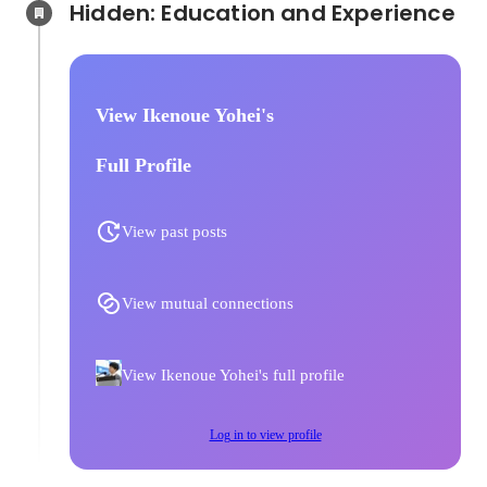
Hidden: Education and Experience	
View Ikenoue Yohei's
Full Profile
View past posts
View mutual connections
View Ikenoue Yohei's full profile
Log in to view profile