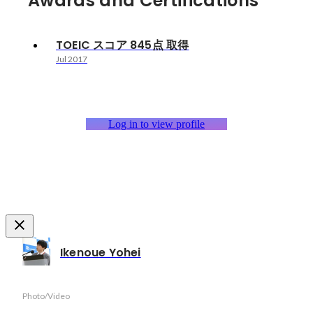
Awards and Certifications
TOEIC スコア 845点 取得
Jul 2017
Log in to view profile
Ikenoue Yohei
Photo/Video