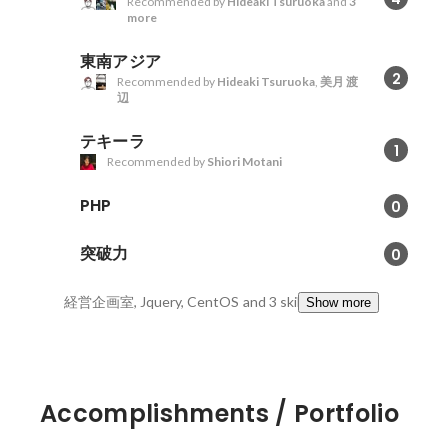
Recommended by
Hideaki Tsuruoka
and
3
more
東南アジア
2
Recommended by
Hideaki Tsuruoka
,
美月 渡
辺
テキーラ
1
Recommended by
Shiori Motani
PHP
0
突破力
0
経営企画室, Jquery, CentOS
and 3 skills
Show more
Accomplishments / Portfolio