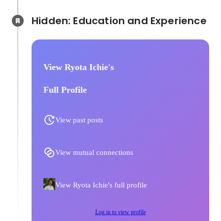
Hidden: Education and Experience	
View Ryota Ichie's
Full Profile
View past posts
View mutual connections
View Ryota Ichie's full profile
Log in to view profile