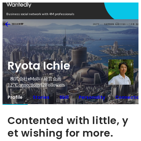
Open in app
Business social network with 4M professionals
Ryota Ichie
株式会社eMoBi / 経営企画
127
Connections
12
Followers
Profile
Stories
Skill
Personality
Connectio
Contented with little, y
et wishing for more.