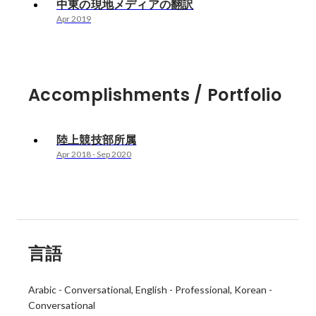
中東の現地メディアの翻訳
Apr 2019
Accomplishments / Portfolio
陸上競技部所属
Apr 2018
-
Sep 2020
言語
Arabic
-
Conversational
English
-
Professional
Korean
-
Conversational