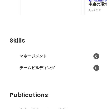
el.tufs.ac
世界に大学生になってから初挑
中東の現地
戦。100m、200m、リレーに主に
Apr 2018
-
Sep 2020
Apr 2019
取り組み、大学2年生の後半には
女子キャプテンも任せて頂きまし
た。
Skills
マネージメント
0
チームビルディング
0
Publications