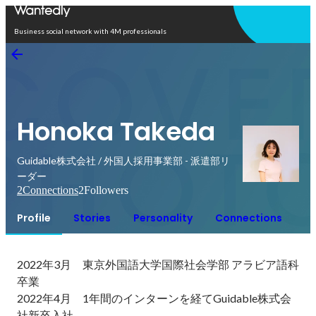
Open in app
Business social network with 4M professionals
Honoka Takeda
Guidable株式会社 / 外国人採用事業部 - 派遣部リ
ーダー
2
Connections
2
Followers
Profile
Stories
Personality
Connections
2022年3月　東京外国語大学国際社会学部 アラビア語科
卒業

2022年4月　1年間のインターンを経てGuidable株式会
社新卒入社
