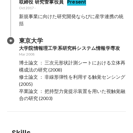
取締役 研究管掌役員
Present
Oct 2017
-
新規事業に向けた研究開発ならびに産学連携の統
括
東京大学
大学院情報理工学系研究科システム情報学専攻
Mar 2008
博士論文 ： 三次元形状計測シートにおける立体再
構成法の研究 (2008)

修士論文 ： 非線形弾性を利用する触覚センシング 
(2005)

卒業論文 ： 把持型力覚提示装置を用いた視触覚融
合の研究 (2003)
Skills