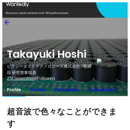
Open in app
Business social network with 4M professionals
Takayuki Hoshi
ピクシーダストテクノロジーズ株式会社 / 取締
役 研究管掌役員
25
Connections
8
Followers
Profile
Stories
Personality
Connections
超音波で色々なことができま
す