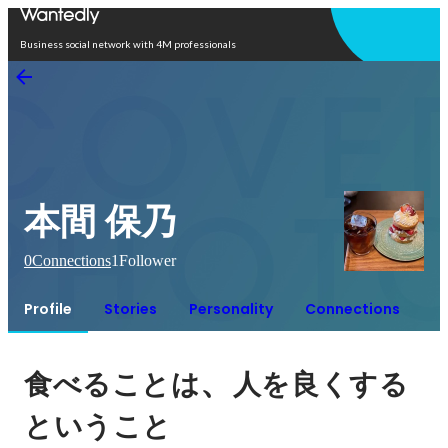
Open in app
Business social network with 4M professionals
本間 保乃
0
Connections
1
Follower
Profile
Stories
Personality
Connections
、
食べることは
人を良くする
ということ