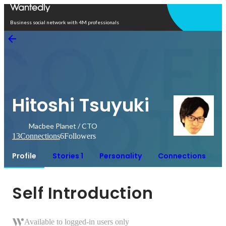
Open in app
Business social network with 4M professionals
Hitoshi Tsuyuki
Macbee Planet / CTO
13
Connections
6
Followers
Profile
Stories 1
Personality
Connections
Self Introduction
Available to logged-in users only