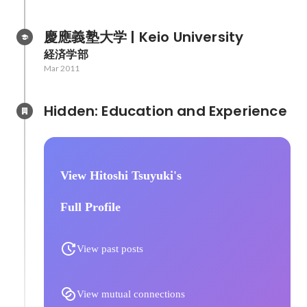
慶應義塾大学 | Keio University
経済学部
Mar 2011
Hidden: Education and Experience	
View Hitoshi Tsuyuki's
Full Profile
View past posts
View mutual connections