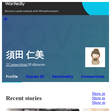
Open in app
Business social network with 4M professionals
須田 仁美
2
Connections
3
Followers
Profile
Stories 30
Personality
Connections
Show more
Recent stories
Show more
Show more