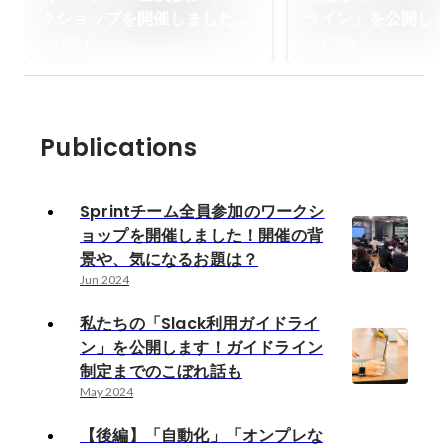
クショップを開催しました！
ライン」を公開し
開催の背景や、気になるお題
ドライン制定まで
Jun 2024
May 2024
は？
も
Publications
Sprintチーム全員参加のワークシ
ョップを開催しました！開催の背
景や、気になるお題は？
Jun 2024
私たちの「Slack利用ガイドライ
ン」を公開します！ガイドライン
制定までのこぼれ話も
May 2024
【後編】「自動化」「オンプレな