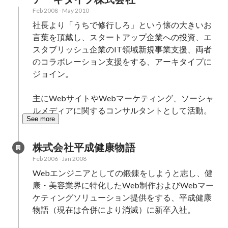
Feb 2008
-
May 2010
社長より「うちで修行しろ」という懐の大きいお
言葉を頂戴し、スタートアップ企業への投資、エ
スタブリッシュ企業のIT領域新規事業支援、両者
のコラボレーション支援をする、アーキタイプに
ジョイン。

主にWebサイトやWebマーケティング、ソーシャ
ルメディアに関するコンサルタントとして活動。
See more
株式会社平成健康物語
Feb 2006
-
Jan 2008
Webエンジニアとしての鍛錬をしようと志し、健
康・美容業界に特化したWeb制作およびWebマー
ケティングソリューション提供をする、平成健康
物語（現在は合併により消滅）に新卒入社。
