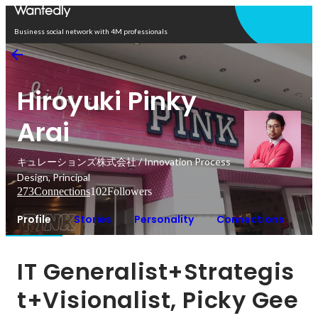
Open in app
Business social network with 4M professionals
Hiroyuki Pinky
Arai
キュレーションズ株式会社 / Innovation Process
Design, Principal
273
Connections
102
Followers
Profile
Stories
Personality
Connections
IT Generalist+Strategis
t+Visionalist, Picky Gee