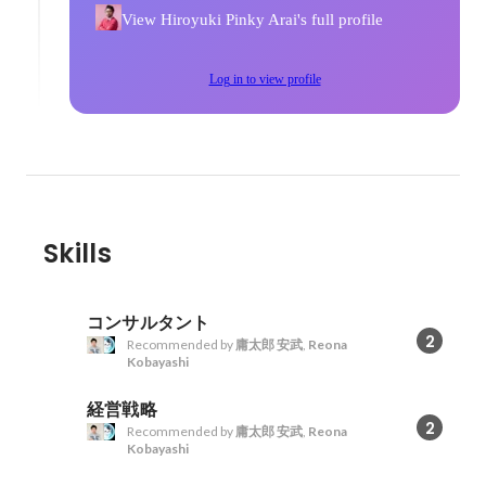
View Hiroyuki Pinky Arai's full profile
Log in to view profile
Skills
コンサルタント
2
Recommended by
庸太郎 安武
,
Reona
Kobayashi
経営戦略
2
Recommended by
庸太郎 安武
,
Reona
Kobayashi