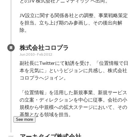
とのJV 株式会社アニマティック ヘ出向。

JV設立に関する関係各社との調整、事業戦略策定
を担当。立ち上げ期のみ参画し、その後出向解
除。
株式会社コロプラ
Jun 2010
-
Feb 2012
副社長にTwitterにて勧誘を受け、「位置情報で日
本を元気に」というビジョンに共感し、株式会社
コロプラへジョイン。

「位置情報」を活用した新規事業、新規サービス
の立案・ディレクションを中心に従事。会社の小
規模から中規模への拡大ステージにおいて、その
基盤となる領域を担当。
See more
アーキタイプ株式会社