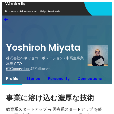
Open in app
Business social network with 4M professionals
Yoshiroh Miyata
株式会社ベネッセコーポレーション / 中高生事業
本部 CTO
61
Connections
45
Followers
Profile
Stories
Personality
Connections
事業に溶け込む濃厚な技術
教育系スタートアップ → 医療系スタートアップ を経