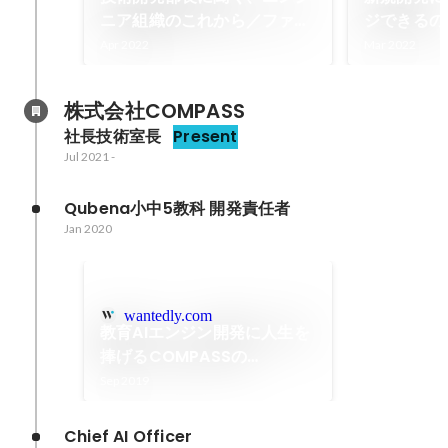
ニア組織のこれから／ファス
ジできるの
トドクターのエンジニア組織
ドクターの
Apr 2022
Mar 2022
（4/4） | ファストドクター
（3） | 
株式会社COMPASS
社長技術室長
Present
Jul 2021
-
Qubena小中5教科 開発責任者
Jan 2020
wantedly.com
教育AIエンジン開発に人生を
捧げるCOMPASSの
CAIO（Chief AI Officer）
Sep 2019
が求職者に伝えたい3つの魅
力
Chief AI Officer