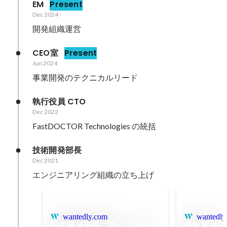
EM
Present
Dec 2024
-
開発組織運営
CEO室
Present
Jun 2024
事業開発のテクニカルリード
執行役員 CTO
Dec 2022
FastDOCTOR Technologies の統括
技術開発部長
Dec 2021
エンジニアリング組織の立ち上げ
wantedly.com
wantedly
技術開発部長に聞く、エンジ
新規開発に