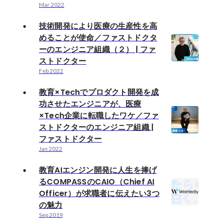
Mar 2022
技術開発により医療の生産性を高
めることが使命／ファストドクタ
ーのエンジニア組織（２） | ファ
ストドクター
Feb 2022
教育×Techでプロダクト開発を成
功させたエンジニアが、医療
×Tech企業に転職したワケ／ファ
ストドクターのエンジニア組織 |
ファストドクター
Jan 2022
教育AIエンジン開発に人生を捧げ
るCOMPASSのCAIO（Chief AI
Officer）が求職者に伝えたい3つ
の魅力
Sep 2019