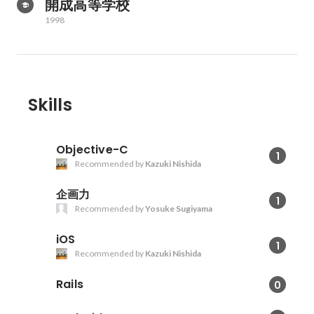
開成高等学校
1998
Skills
Objective-C
1
Recommended by
Kazuki Nishida
企画力
1
Recommended by
Yosuke Sugiyama
iOS
1
Recommended by
Kazuki Nishida
Rails
0