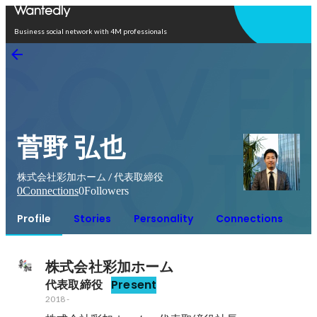
Open in app
Business social network with 4M professionals
菅野 弘也
株式会社彩加ホーム / 代表取締役
0
Connections
0
Followers
Profile
Stories
Personality
Connections
株式会社彩加ホーム
代表取締役
Present
2018
-