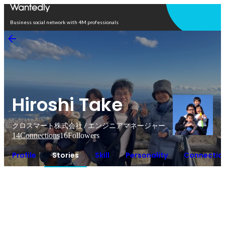
Open in app
Business social network with 4M professionals
Hiroshi Take
クロスマート株式会社 / エンジニアマネージャー
14
Connections
16
Followers
Profile
Stories
Skill
Personality
Connectio