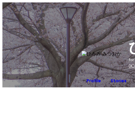
fo
0
C
Profile
Stories