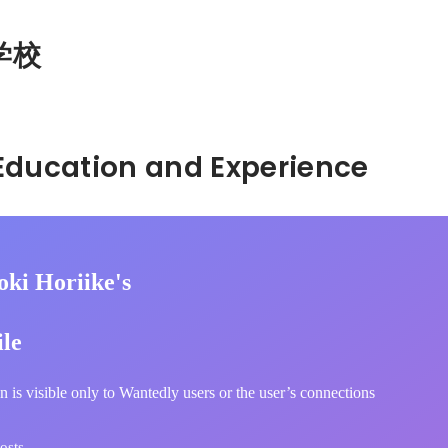
学校
Hidden: Education and Experience	
oki Horiike's
ile
n is visible only to Wantedly users or the user’s connections
osts