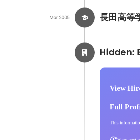
長田高等
Mar 2005
View Hir
Full Prof
This informatio
View past p