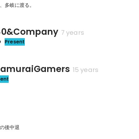
、多岐に渡る。
0&Company
7 years
O
Present
muraiGamers
15 years
sent
の後中退