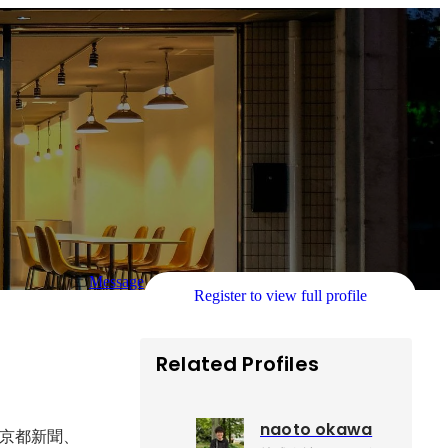
Message
Register to view full profile
Related Profiles
naoto okawa
京都新聞、