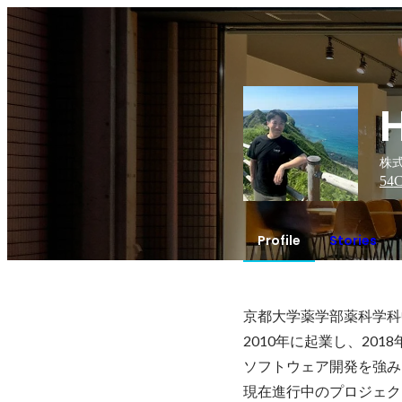
H
株式
54
C
Profile
Stories
京都大学薬学部薬科学科
2010年に起業し、2018
ソフトウェア開発を強み
現在進行中のプロジェク