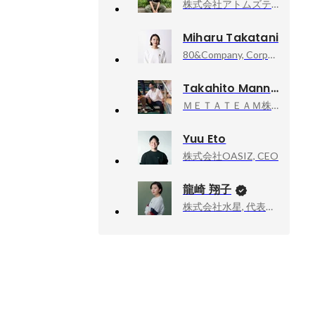
株式会社アトムズテクノロジー, フロントエンドエンジニア
Miharu Takatani
80&Company, Corporate/人事 HR Manager
Takahito Mannami
ＭＥＴＡＴＥＡＭ株式会社, 西日本事業部
Yuu Eto
株式会社OASIZ, CEO
龍崎 翔子
株式会社水星, 代表取締役