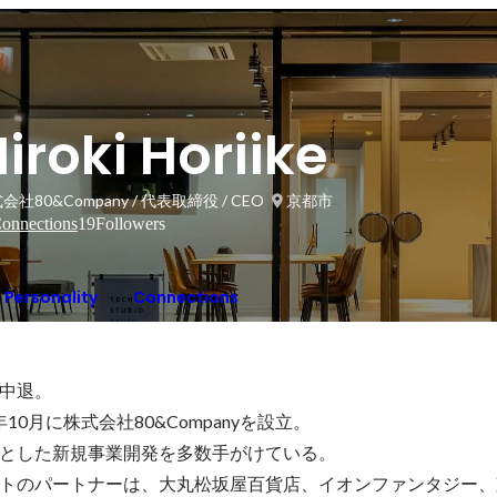
iroki Horiike
会社80&Company / 代表取締役 / CEO
京都市
onnections
19
Followers
Personality
Connections
中退。

年10月に株式会社80&Companyを設立。

とした新規事業開発を多数手がけている。

トのパートナーは、大丸松坂屋百貨店、イオンファンタジー、