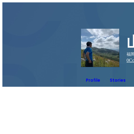
福岡
0
Co
Profile
Stories