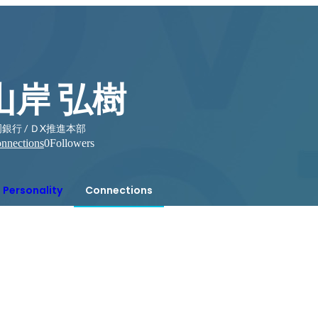
山岸 弘樹
銀行 / ＤX推進本部
nnections
0
Followers
Personality
Connections