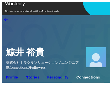
Open in app
Business social network with 4M professionals
鯨井 裕貴
株式会社ミラクルソリューション / エンジニア
0
Connections
0
Followers
Profile
Stories
Personality
Connections