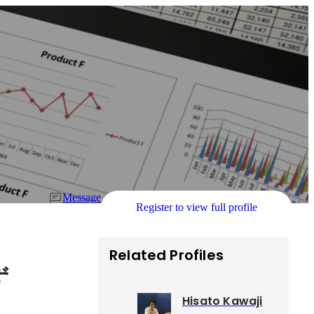
Message
Register to view full profile
Related Profiles
ず
Hisato Kawaji