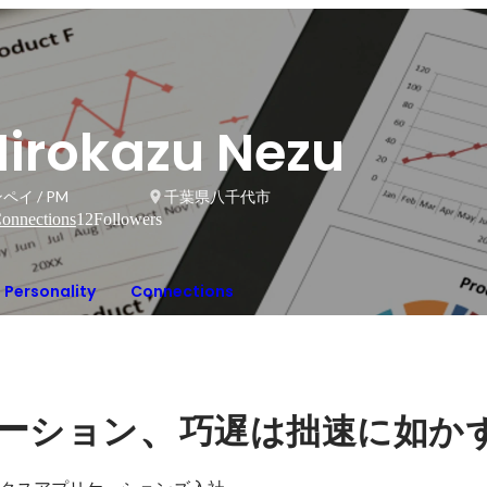
Hirokazu Nezu
ペイ / PM
千葉県八千代市
onnections
12
Followers
Personality
Connections
ー
、
ション
巧遅は拙速に如か