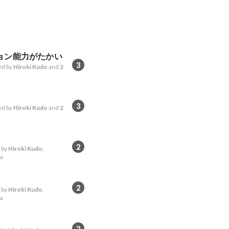
ョン能力がたかい
3
d by
Hiroki Kudo
and
2
3
d by
Hiroki Kudo
and
2
2
 by
Hiroki Kudo
,
u
2
 by
Hiroki Kudo
,
u
2