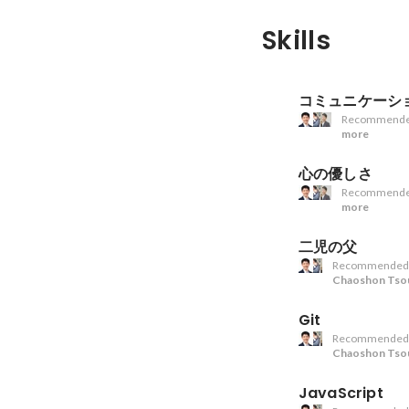
Skills
コミュニケーシ
Recommende
more
心の優しさ
Recommende
more
二児の父
Recommended
Chaoshon Tso
Git
Recommended
Chaoshon Tso
JavaScript