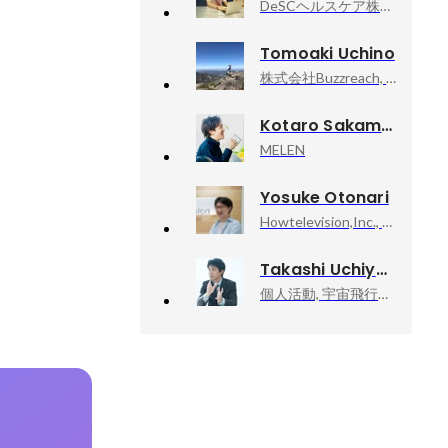
DeSCヘルスケア株式会社, 製品開発統括部プロダクト開発部副部長
Tomoaki Uchino
株式会社Buzzreach, プロダクト開発部
Kotaro Sakamoto
MELEN
Yosuke Otonari
Howtelevision,Inc., Founder, CEO
Takashi Uchiyama
個人活動, 宇宙飛行士挑戦エバンジェリスト