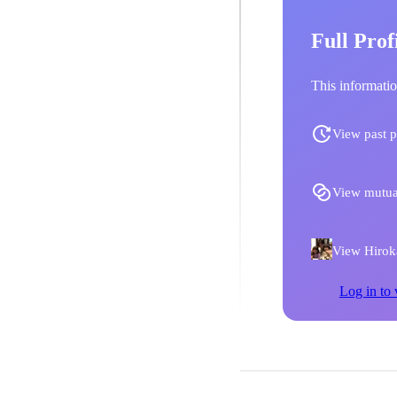
Full Prof
This informatio
View past p
View mutua
View Hiroka
Log in to 