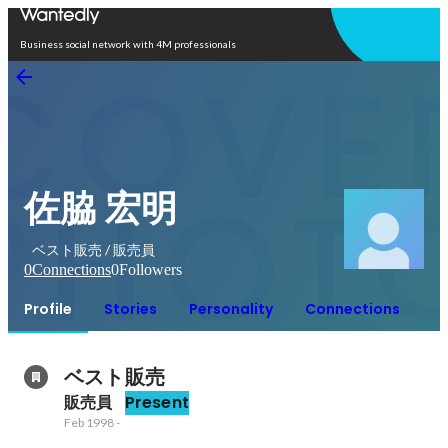
Open in app
Business social network with 4M professionals
佐脇 宏明
ベスト販売 / 販売員
0
Connections
0
Followers
Profile
Stories
Personality
Connections
ベスト販売
販売員
Present
Feb 1998
-