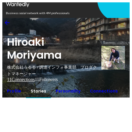
Open in app
Business social network with 4M professionals
Hiroaki
Moriyama
株式会社うるる / 調達インフォ事業部 プロダク
トマネージャー
11
Connections
11
Followers
Profile
Stories
Personality
Connections