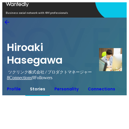
Open in app
Business social network with 4M professionals
Hiroaki
Hasegawa
ツクリンク株式会社 / プロダクトマネージャー
8
Connections
9
Followers
Profile
Stories
Personality
Connections