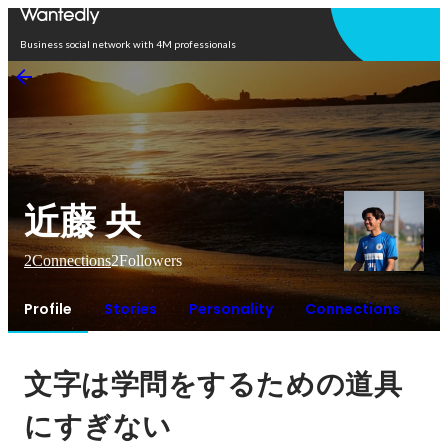
Open in app
Business social network with 4M professionals
近藤 央
2
Connections
2
Followers
Profile
Stories
Personality
Connections
文字は学問をするための道具
にすぎない