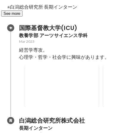
⭐︎白潟総合研究所 長期インターン
See more
国際基督教大学(ICU)
教養学部 アーツサイエンス学科
Mar 2023
経営学専攻。

心理学・哲学・社会学に興味があります。
【サッカー
東京都大学サッカーリーグ 3部 得
点王
副部長・総務
Nov 2021
のチーム運営
優勝・フェア
Nov 2019
-
Dec
を残した。
白潟総合研究所株式会社
長期インターン