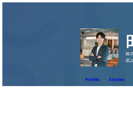
株
4
Co
Profile
Stories