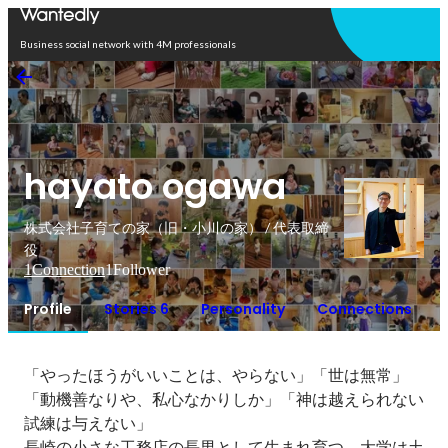
Open in app
Business social network with 4M professionals
hayato ogawa
株式会社子育ての家（旧・小川の家） / 代表取締
役
1
Connection
1
Follower
Profile
Stories 6
Personality
Connections
「やったほうがいいことは、やらない」「世は無常」
「動機善なりや、私心なかりしか」「神は越えられない
試練は与えない」

長崎の小さな工務店の長男として生まれ育つ。大学は土