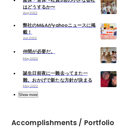
産休・育休〜社員3名の小さな会社
はどうするか〜
Aug 2022
弊社のM&Aがyahooニュースに掲
載！
Jun 2022
仲間が必要だ。
May 2022
誕生日前夜に一難去ってまた一
難。おかげで新たな方針が決まる
May 2022
Show more
Accomplishments / Portfolio