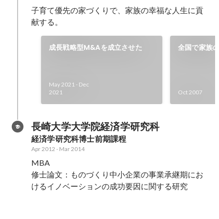
子育て優先の家づくりで、家族の幸福な人生に貢
献する。
成長戦略型M&Aを成立させた
全国で家族
マイホーム
May 2021
-
Dec
2021
Oct 2007
長崎大学大学院経済学研究科
経済学研究科博士前期課程
Apr 2012
-
Mar 2014
MBA

修士論文：ものづくり中小企業の事業承継期にお
けるイノベーションの成功要因に関する研究