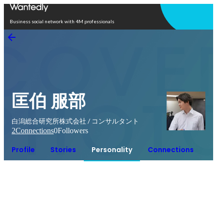
Open in app
Business social network with 4M professionals
匡伯 服部
白潟総合研究所株式会社 / コンサルタント
2
Connections
0
Followers
Profile
Stories
Personality
Connections