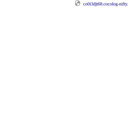
co0i3djt68.cocolog-nift