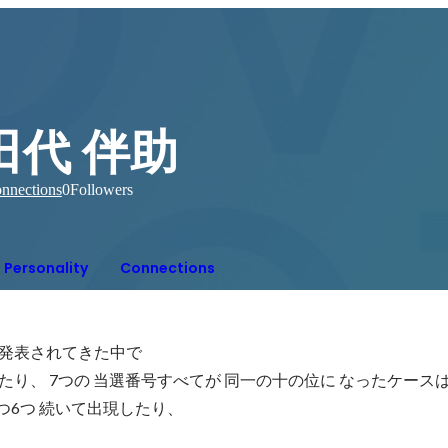
田代 伴助
nnections
0
Followers
Personality
Connections
果発表されてきた中で

出たり、 7つの 当選番号すべてが 同一の十の位に なったケースは
つ6つ 続いて出現したり、