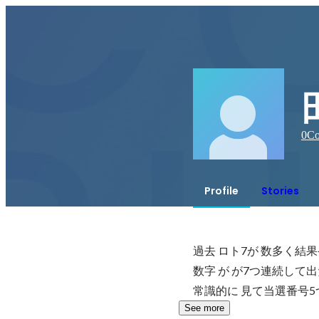
0
Co
Profile
Stories
過去 ロト7が 数多く結
数字 が が7つ連続して
常識的に 見て当選番号5
See more