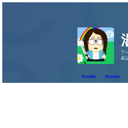
ラン
4
Co
Profile
Stories