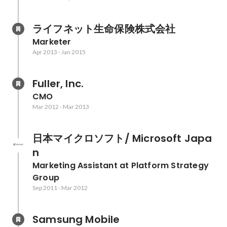
ライフネット生命保険株式会社
Marketer
Apr 2013
-
Jan 2015
Fuller, Inc.
CMO
Mar 2012
-
Mar 2013
日本マイクロソフト/ Microsoft Japa
n
Marketing Assistant at Platform Strategy 
Group
Sep 2011
-
Mar 2012
Samsung Mobile