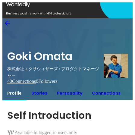
Open in app
Business social network with 4M professionals
Goki Omata
株式会社エクサウィザーズ / プロダクトマネージ
ャー
40
Connections
0
Followers
Profile
Stories
Personality
Connections
Self Introduction
Available to logged-in users only