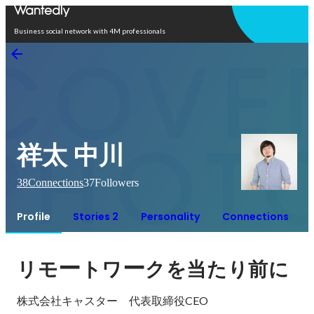
Open in app
Business social network with 4M professionals
祥太 中川
38
Connections
37
Followers
Profile
Stories 2
Personality
Connections
ー
ー
リモ
トワ
クを当たり前に
株式会社キャスター　代表取締役CEO