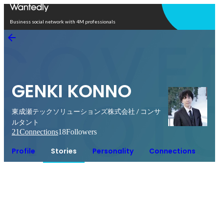
Open in app
Business social network with 4M professionals
GENKI KONNO
東成瀬テックソリューションズ株式会社 / コンサ
ルタント
21
Connections
18
Followers
Profile
Stories
Personality
Connections