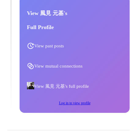
View 風見 元基's
Full Profile
View past posts
View mutual connections
View 風見 元基's full profile
Log in to view profile