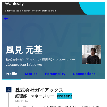
Open in app
Business social network with 4M professionals
風見 元基
株式会社ガイアックス / 経理部・マネージャー
2
Connections
1
Follower
Profile
Stories
Personality
Connections
株式会社ガイアックス
経理部・マネージャー
Present
Mar 2016
-