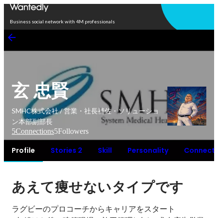
Open in app
Business social network with 4M professionals
玄 忠賢
SMHC株式会社 / 営業・社長補佐・ソリューショ
ン本部副部長
5
Connections
5
Followers
Profile
Stories 2
Skill
Personality
Connecti
あえて痩せないタイプです
ラグビーのプロコーチからキャリアをスタート
