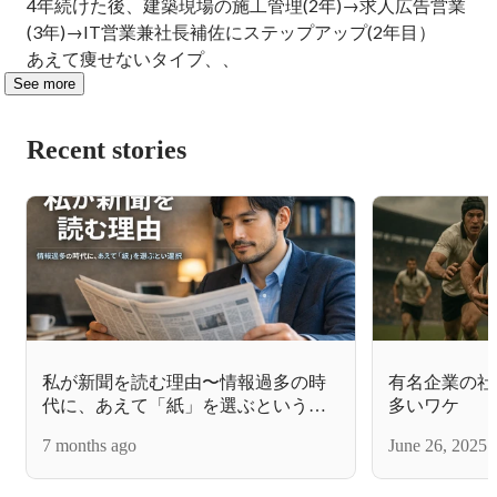
4年続けた後、建築現場の施工管理(2年)→求人広告営業
(3年)→IT営業兼社長補佐にステップアップ(2年目）

あえて痩せないタイプ、、
See more
Recent stories
私が新聞を読む理由〜情報過多の時
有名企業の社
代に、あえて「紙」を選ぶという選
多いワケ
択〜
7 months ago
June 26, 2025