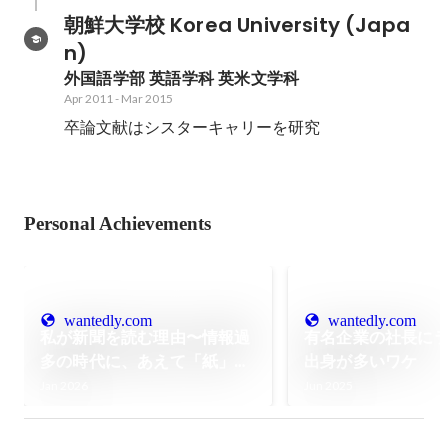
朝鮮大学校 Korea University (Japa
n)
外国語学部 英語学科 英米文学科
Apr 2011
-
Mar 2015
卒論文献はシスターキャリーを研究
Personal Achievements
wantedly.com
wantedly.com
私が新聞を読む理由〜情報過
有名企業の社長に
多の時代に、あえて「紙」を
出身が多いワケ
選ぶという選択〜
Jan 2026
Jun 2025