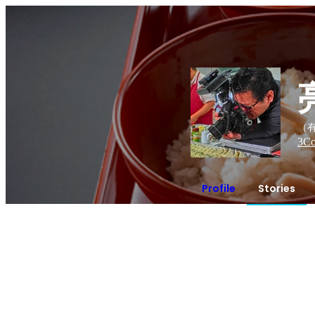
（有
3
Co
Profile
Stories