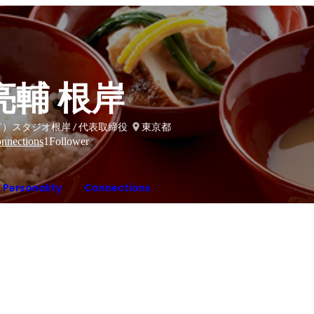
亮輔 根岸
）スタジオ根岸 / 代表取締役
東京都
nnections
1
Follower
Personality
Connections