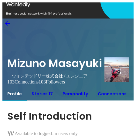
Open in app
Business social network with 4M professionals
Mizuno Masayuki
ウォンテッドリー株式会社 / エンジニア
103
Connections
103
Followers
Profile
Stories 17
Personality
Connections
Self Introduction
Available to logged-in users only