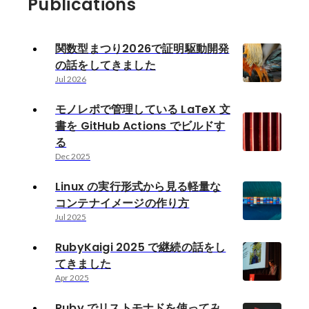
Publications
関数型まつり2026で証明駆動開発
の話をしてきました
Jul 2026
モノレポで管理している LaTeX 文
書を GitHub Actions でビルドす
る
Dec 2025
Linux の実行形式から見る軽量な
コンテナイメージの作り方
Jul 2025
RubyKaigi 2025 で継続の話をし
てきました
Apr 2025
Ruby でリストモナドを使ってみ