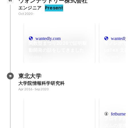
ウォンテッドリー株式会社
エンジニア
Present
Oct 2020
-
wantedly.com
wantedly
関数型まつり2026で証明駆
モノレポで
動開発の話をしてきました
LaTeX 文書
Actions
Jul 2026
Dec 2025
東北大学
大学院情報科学研究科
Apr 2016
-
Sep 2020
型推論器の形式的検証
fetburner
MLのサブセット（λ計算をletと参
フロイドの
照で拡張したもので，let多相と単
ズムの形式