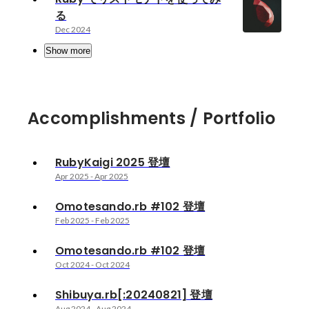
る
Dec 2024
Show more
Accomplishments / Portfolio
RubyKaigi 2025 登壇
Apr 2025
-
Apr 2025
Omotesando.rb #102 登壇
Feb 2025
-
Feb 2025
Omotesando.rb #102 登壇
Oct 2024
-
Oct 2024
Shibuya.rb[:20240821] 登壇
Aug 2024
-
Aug 2024