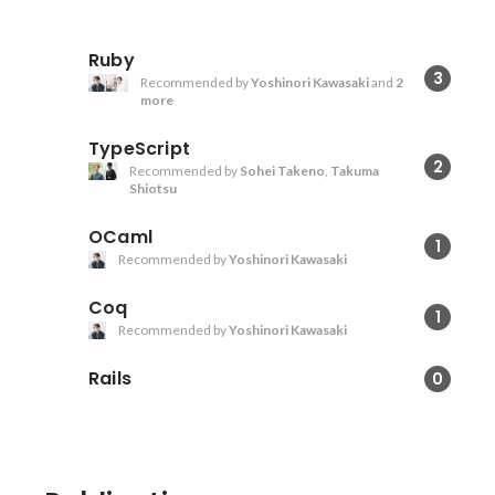
Ruby
3
Recommended by
Yoshinori Kawasaki
and
2
more
TypeScript
2
Recommended by
Sohei Takeno
,
Takuma
Shiotsu
OCaml
1
Recommended by
Yoshinori Kawasaki
Coq
1
Recommended by
Yoshinori Kawasaki
Rails
0