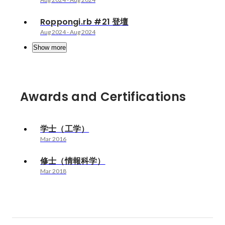
Roppongi.rb #21 登壇
Aug 2024
-
Aug 2024
Show more
Awards and Certifications
学士（工学）
Mar 2016
修士（情報科学）
Mar 2018