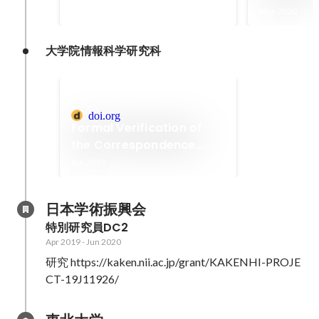
純な値制約をサポートする静的型
Jun 2020
May 2020
付き言語）の型安全性と，その型
推論器の健全性・完全性の，Coq
を用いた形式的検証
大学院情報科学研究科
doi.org
Formal Verification of
the Correspondence
between Call-by-Need
Apr 2018
and Call-by-Name
日本学術振興会
特別研究員DC2
Apr 2019
-
Jun 2020
研究 https://kaken.nii.ac.jp/grant/KAKENHI-PROJE
CT-19J11926/