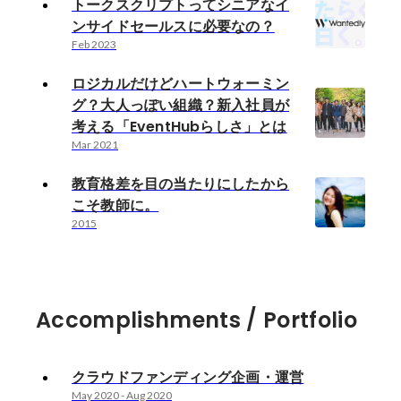
トークスクリプトってシニアなイ
ンサイドセールスに必要なの？
Feb 2023
ロジカルだけどハートウォーミン
グ？大人っぽい組織？新入社員が
考える「EventHubらしさ」とは
Mar 2021
教育格差を目の当たりにしたから
こそ教師に。
2015
Accomplishments / Portfolio
クラウドファンディング企画・運営
May 2020
-
Aug 2020