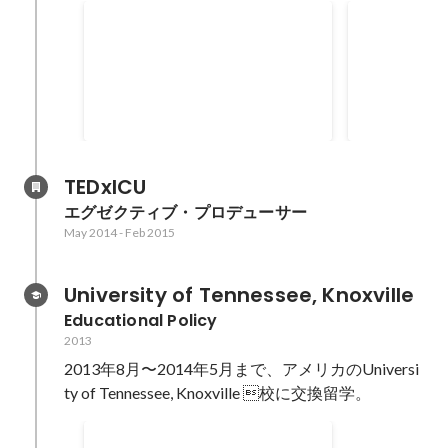
ICUトロイヤー教育賞 (Maurice
「未来貢献
& Arvilla ‘Billie’Troyer Prize in
(劇団虹)
Education)
TEDxICU
エグゼクティブ・プロデューサー
May 2014
-
Feb 2015
University of Tennessee, Knoxville
Educational Policy
2013
2013年8月〜2014年5月まで、アメリカのUniversi
ty of Tennessee, Knoxville 校に交換留学。
Dean's list