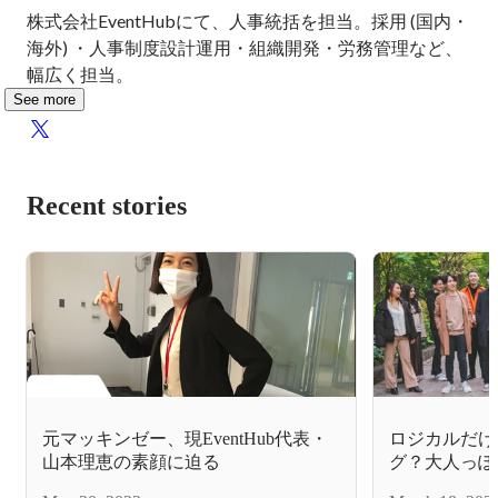
株式会社EventHubにて、人事統括を担当。採用 (国内・
海外) ・人事制度設計運用・組織開発・労務管理など、
幅広く担当。
See more
Recent stories
元マッキンゼー、現EventHub代表・
ロジカルだけ
山本理恵の素顔に迫る
グ？大人っぽ
える「Even