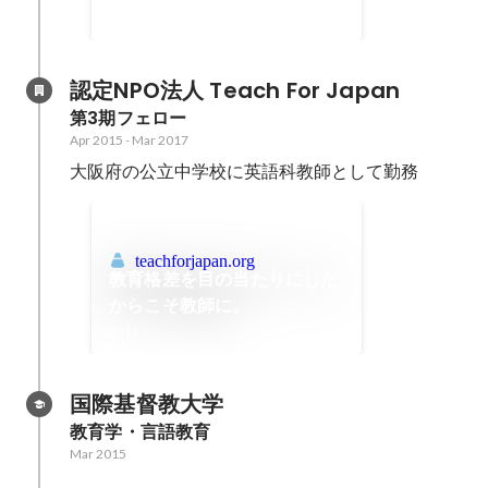
ドファンディングを企画。ソーシ
May 2020
-
Aug 2020
ャル系のクラウドファンディング
として快挙である2500万円を、サ
ポーターの方々と共に達成
認定NPO法人 Teach For Japan
第3期フェロー
Apr 2015
-
Mar 2017
大阪府の公立中学校に英語科教師として勤務
teachforjapan.org
教育格差を目の当たりにした
からこそ教師に。
2015
国際基督教大学
教育学・言語教育
Mar 2015