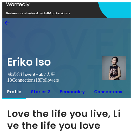
Open in app
Business social network with 4M professionals
Eriko Iso
株式会社EventHub / 人事
18
Connections
18
Followers
Profile
Stories 2
Personality
Connections
Love the life you live, Li
ve the life you love