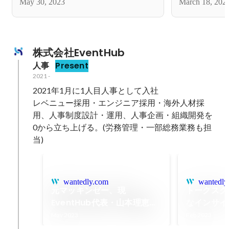
May 30, 2023
March 18, 202
株式会社EventHub
人事
Present
2021
-
2021年1月に1人目人事として入社

レベニュー採用・エンジニア採用・海外人材採
用、人事制度設計・運用、人事企画・組織開発を
0から立ち上げる。(労務管理・一部総務業務も担
wantedly.com
wantedly
元マッキンゼー、現
トークスク
EventHub代表・山本理恵の
なインサイ
素顔に迫る
なの？
May 2023
Feb 2023