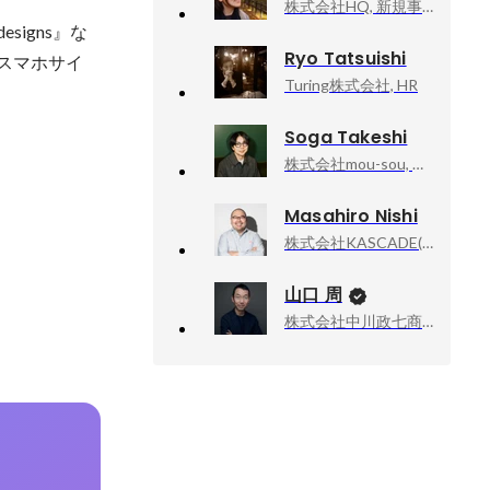
株式会社HQ, 新規事業開発 コーチング事業部
signs』な
Ryo Tatsuishi
スマホサイ
Turing株式会社, HR
Soga Takeshi
株式会社mou-sou, 取締役
Masahiro Nishi
株式会社KASCADE(MOLTS), 取締役COO
山口 周
株式会社中川政七商店, 社外取締役