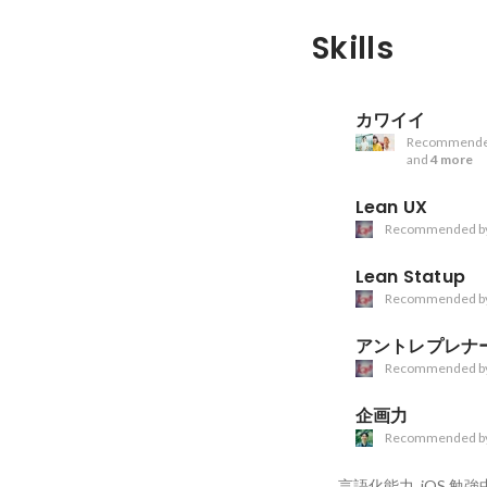
Skills
カワイイ
Recommende
and
4 more
Lean UX
Recommended b
Lean Statup
Recommended b
アントレプレナ
Recommended b
企画力
Recommended b