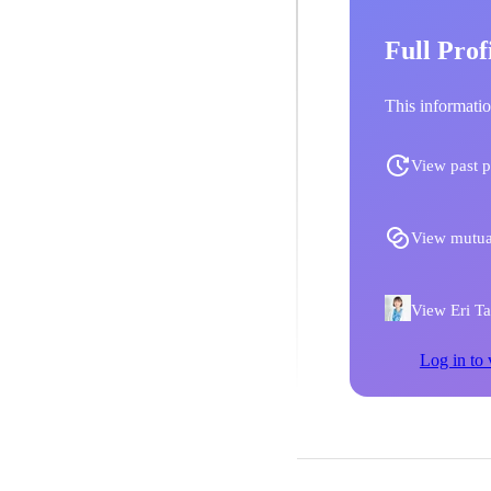
Full Prof
This informatio
View past p
View mutua
View Eri Tan
Log in to 