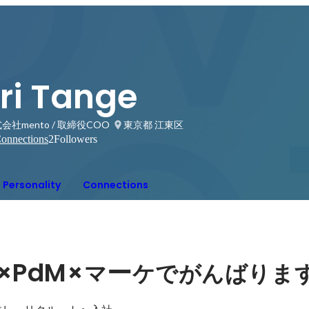
ri Tange
会社mento / 取締役COO
東京都 江東区
onnections
2
Followers
Personality
Connections
×PdM×
ー
マ
ケでがんばりま