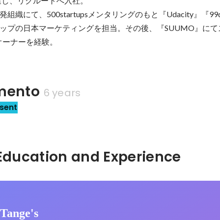
業し、リクルートへ入社。

にて、500startupsメンタリングのもと『Udacity』『99de
ップの日本マーケティングを担当。その後、『SUUMO』にて
オーナーを経験。
ento
6 years
sent
Hidden: Education and Experience	
 Tange's