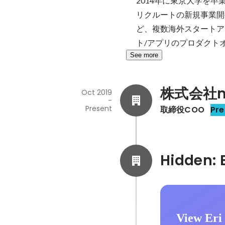
2014年に東京大学を卒
リクルートの新規事業開発組織
ど、複数海外スタートア
ト/アプリのプロダクト
See more
株式会社m
Oct 2019
-
Present
取締役COO
Pre
View Eri