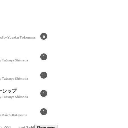
5
d by
Yusaku Tokunaga
1
y
Tatsuya Shimada
1
y
Tatsuya Shimada
ーシップ
1
y
Tatsuya Shimada
1
y
Daichi Katayama
言語化能力, iOS 勉強中, グロースハック
and 3 skills
Show more