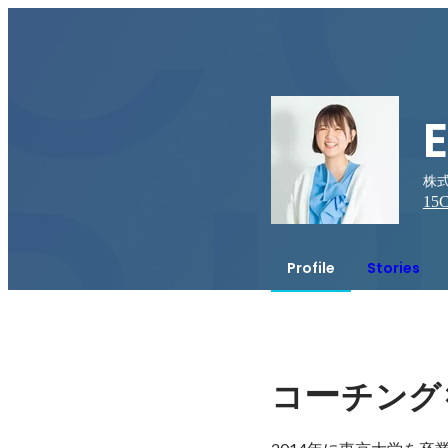
E
株式
15
C
Profile
Stories
ー
コ
チング