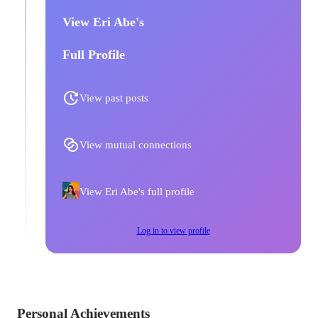
View Eri Abe's
Full Profile
View past posts
View mutual connections
View Eri Abe's full profile
Log in to view profile
Personal Achievements