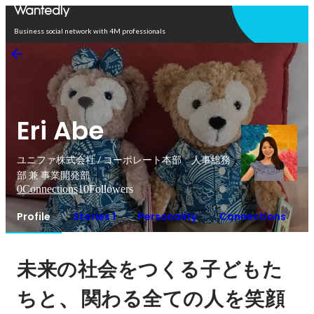
Open in app
Business social network with 4M professionals
Eri Abe
ユニファ株式会社 / コーポレート本部 人事総務
部 兼 事業開発部
0
Connections
10
Followers
Profile
Stories 1
Personality
Connections
未来の社会をつくる子どもた
、
ちと
関わる全ての人を笑顔