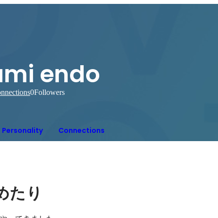
ami endo
nnections
0
Followers
Personality
Connections
めたり