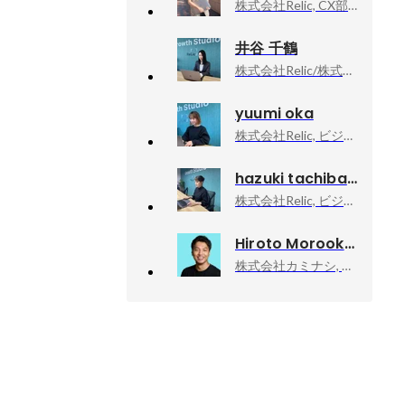
株式会社Relic, CX部 人事・採用責任者/学生起業支援事業責任者
井谷 千鶴
株式会社Relic/株式会社Scalehack , コーポレート室/for Operation Div.
yuumi oka
株式会社Relic, ビジネスイノベーション事業本部 Xtech事業部
hazuki tachibana
株式会社Relic, ビジネスイノベーション事業本部／XTech事業部
Hiroto Morooka
株式会社カミナシ, 代表取締役