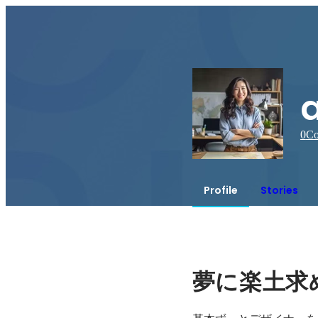
0
Co
Profile
Stories
夢に楽土求