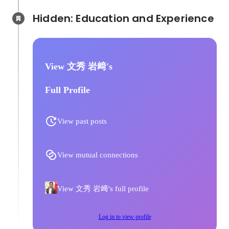
Hidden: Education and Experience	
View 文秀 岩﨑's
Full Profile
View past posts
View mutual connections
View 文秀 岩﨑's full profile
Log in to view profile