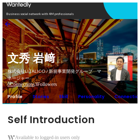
Open in app
Business social network with 4M professionals
文秀 岩﨑
株式会社LITALICO / 新規事業開発グループ マ
ネージャー
0
Connections
3
Followers
Profile
Stories
Skill
Personality
Connectio
Self Introduction
Available to logged-in users only