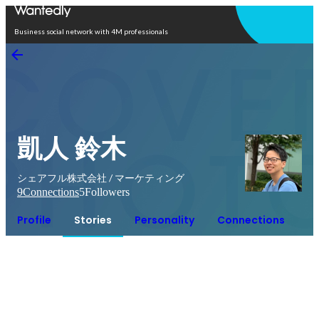
Open in app
Business social network with 4M professionals
凱人 鈴木
シェアフル株式会社 / マーケティング
9
Connections
5
Followers
Profile
Stories
Personality
Connections