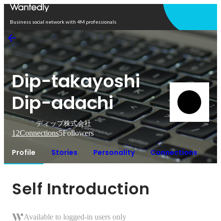
Open in app
Business social network with 4M professionals
Dip-takayoshi
Dip-adachi
ディップ株式会社
12
Connections
5
Followers
Profile
Stories
Personality
Connections
Self Introduction
Available to logged-in users only