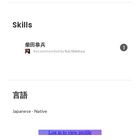
Skills
柴田恭兵
1
Recommended by
Kei Shintou
言語
Japanese
-
Native
Log in to view profile