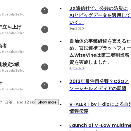
JX通信社で、公共の防災に
1
y
Hosoda Seiko
AIとビッグデータを適用して
いく。
ア立ち上げ
Sep 2020
1
y
Hosoda Seiko
自治体の事業継続を支える
術者
め、官民連携プラットフォ
1
y
Hosoda Seiko
ムWiseVineは第三者割当増
資を実施しました。
能検定2級
1
Apr 2020
y
Hosoda Seiko
2013年最注目分野？O2Oと
計
1
ソーシャルメディアの展望
y
Hosoda Seiko
防災, 通信ネットワーク, 自治体
and 12 skills
Show more
V-ALERT by i-dioによ
情報伝達
Launch of V-Low multim