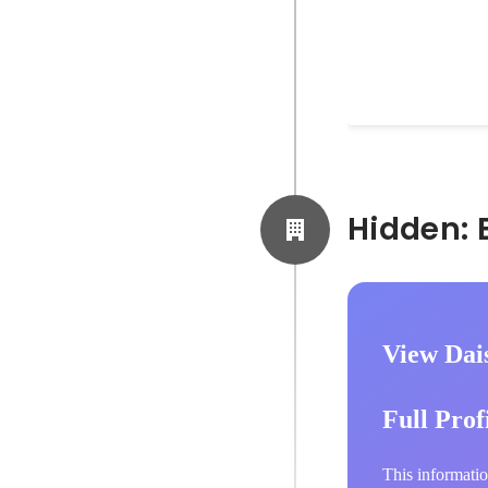
View Dais
Full Prof
This informatio