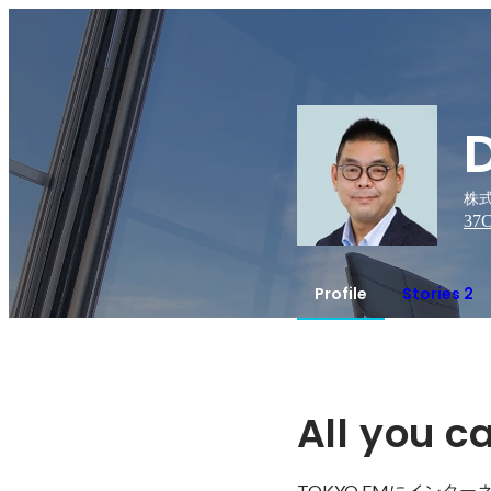
D
株式
37
C
Profile
Stories 2
All you c
TOKYO FMにインタ