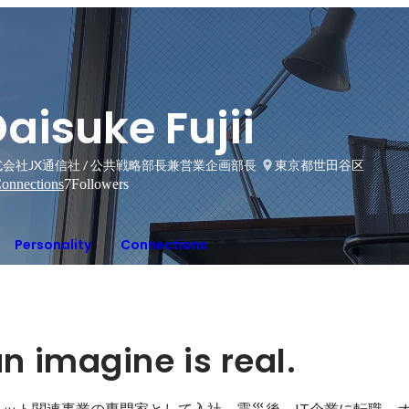
aisuke Fujii
会社JX通信社 / 公共戦略部長兼営業企画部長
東京都世田谷区
onnections
7
Followers
Personality
Connections
an imagine is real.
ーネット関連事業の専門家として入社。震災後、IT企業に転職。