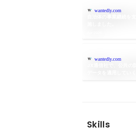
wantedly.com
自治体の事業継続を支
施しました。
Apr 2020
wantedly.com
JX通信社で、公共の
データを適用してい
Skills