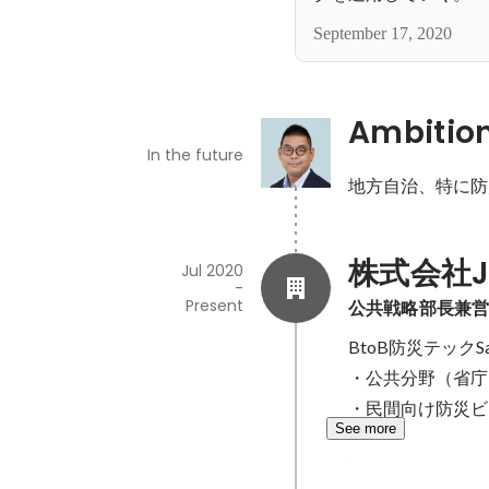
September 17, 2020
Ambitio
In the future
地方自治、特に防
株式会社
Jul 2020
-
Present
公共戦略部長兼
BtoB防災テック
・公共分野（省庁
・民間向け防災ビ
See more
FASTALER