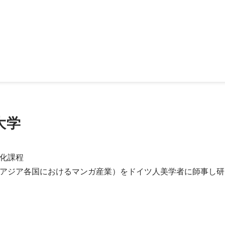
の受託事業として、多摩地区の複数自治体に対して防災DXを実践する
。
大学
化課程

アジア各国におけるマンガ産業）をドイツ人美学者に師事し研
ア日本語版シスオペ