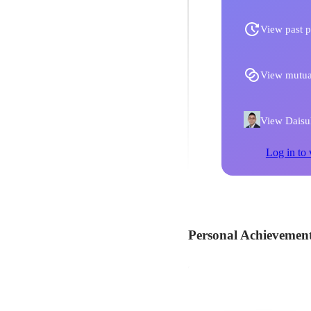
View past p
View mutua
View Daisuke
Log in to 
Personal Achievemen