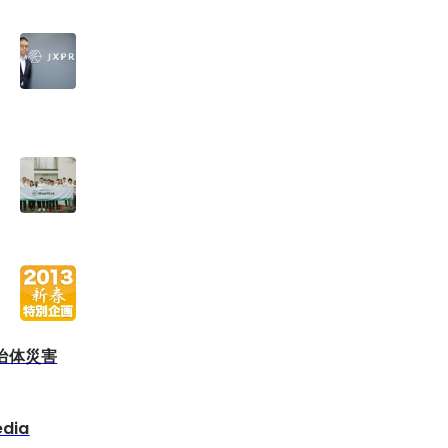
た
ー
る自治体災害
edia