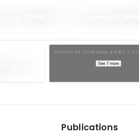
えるため、官民連携プラットフォームWiseVineは第三者割
SCHOOL OF LOCK!×mixi オオギリファンタスティッ
クアンサー！
See 7 more
防災にAIとビッグ
く。
Publications