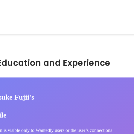
Hidden: Education and Experience	
uke Fujii's
ile
n is visible only to Wantedly users or the user’s connections