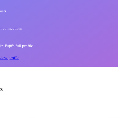
osts
l connections
 Fujii's full profile
view profile
ts