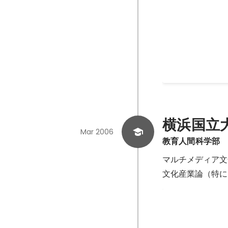
東京都市長会から
の机上訓練を提供
Apr 2024
-
Nov 2024
横浜国立
Mar 2006
教育人間科学部
マルチメディア文
文化産業論（特に
ウィキペディ