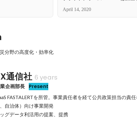
を実施しました。
April 14, 2020
n
災分野の高度化・効率化
JX通信社
6 years
営業企画部長
Present
SaaS FASTALERTを所管。事業責任者を経て公共政策担当の責任
、自治体）向け事業開発

ッグデータ利活用の提案、提携
Tを用いた机上防災訓練