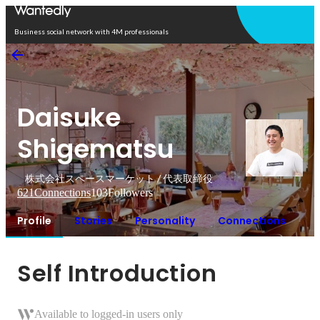
Open in app
Business social network with 4M professionals
Daisuke
Shigematsu
株式会社スペースマーケット / 代表取締役
621
Connections
103
Followers
Profile
Stories
Personality
Connections
Self Introduction
Available to logged-in users only