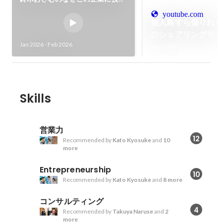
したんですか？出演
youtube.com
無人島すら借りれ
のシェアリングサ
Jan 2026
-
Feb 2026
る〜コロンブスの
Aug 2023
Skills
営業力
12
Recommended by
Kato Kyosuke
and
10
more
Entrepreneurship
10
Recommended by
Kato Kyosuke
and
8 more
コンサルティング
4
Recommended by
Takuya Naruse
and
2
more