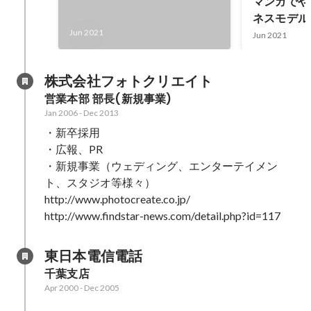
マンガでや
ネスモデル
Jun 2021
Jun 2021
株式会社フォトクリエイト
営業本部 部長(新規事業)
Jan 2006
-
Dec 2013
・新卒採用

・広報、PR

・新規事業（ウェディング、エンターテイメン
ト、スタジオ等様々）

http://www.photocreate.co.jp/

http://www.findstar-news.com/detail.php?id=117
東日本電信電話
千葉支店
Apr 2000
-
Dec 2005